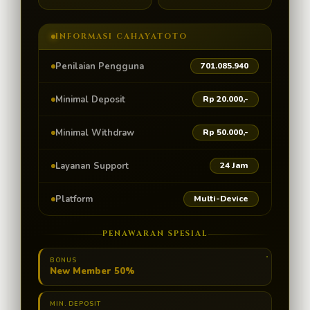
INFORMASI CAHAYATOTO
Penilaian Pengguna
701.085.940
Minimal Deposit
Rp 20.000,-
Minimal Withdraw
Rp 50.000,-
Layanan Support
24 Jam
Platform
Multi-Device
PENAWARAN SPESIAL
BONUS
New Member 50%
MIN. DEPOSIT